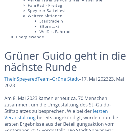
Verkehrswende von unten – aber wie?
FahrRad!- Freitag
Speyerer Sattelfest
Weitere Aktionen
Stadtradeln
Elterntaxi
Weißes Fahrrad
Energiewende
Grüner Guido geht in die
nächste Runde
TheInSpeyeredTeam
–
Grüne Stadt
–
17. Mai 2023
23. Mai
2023
Am 8. Mai 2023 kamen erneut ca. 70 Menschen
zusammen, um die Umgestaltung des St.-Guido-
Stiftsplatzes zu besprechen. Wie bei der
letzten
Veranstaltung
bereits angekündigt, wurden nun die
ersten Ergebnisse aus der Beteiligungsaktion vom
September 2022 vorgestellt. Die Stadt Speyer war