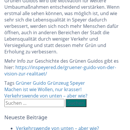
Grünen Guidos wird die Motivation für weitere
Umbaumaßnahmen entscheidend verstärken. Wenn
erstmal alle sehen können, was möglich ist, und wie
sehr sich die Lebensqualität in Speyer dadurch
verbessert, werden sich noch mehr Menschen dafür
öffnen, auch in anderen Bereichen der Stadt die
Lebensqualität durch weniger Verkehr und
Versiegelung und statt dessen mehr Grün und
Erholung zu verbessern.
Mehr Info zur Geschichte des Grünen Guidos gibt es
hier:
https://inspeyered.de/gruener-guido-von-der-
vision-zur-realitaet/
Tags
Grüner Guido
Grünzeug
Speyer
Beitragsnavigation
Machen ist wie Wollen, nur krasser!
Verkehrswende von unten – aber wie?
Suchen
nach:
Neueste Beiträge
Verkehrswende von unten – aber wie?