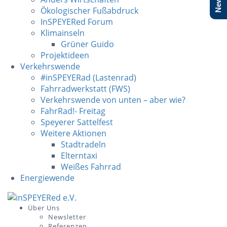
Ökologischer Fußabdruck
InSPEYERed Forum
Klimainseln
Grüner Guido
Projektideen
Verkehrswende
#inSPEYERad (Lastenrad)
Fahrradwerkstatt (FWS)
Verkehrswende von unten – aber wie?
FahrRad!- Freitag
Speyerer Sattelfest
Weitere Aktionen
Stadtradeln
Elterntaxi
Weißes Fahrrad
Energiewende
Skip
to
Über Uns
Newsletter
content
Referenzen