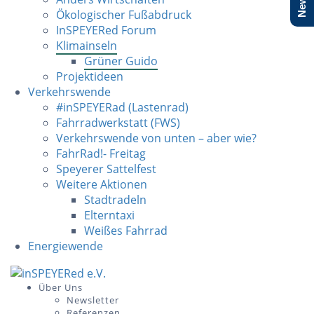
Ökologischer Fußabdruck
InSPEYERed Forum
Klimainseln
Grüner Guido
Projektideen
Verkehrswende
#inSPEYERad (Lastenrad)
Fahrradwerkstatt (FWS)
Verkehrswende von unten – aber wie?
FahrRad!- Freitag
Speyerer Sattelfest
Weitere Aktionen
Stadtradeln
Elterntaxi
Weißes Fahrrad
Energiewende
Skip
to
Über Uns
Newsletter
content
Referenzen