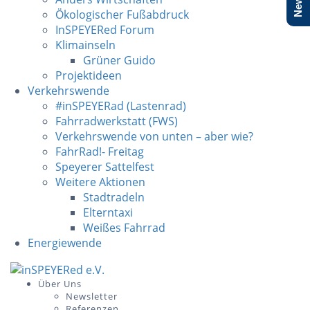
Ökologischer Fußabdruck
InSPEYERed Forum
Klimainseln
Grüner Guido
Projektideen
Verkehrswende
#inSPEYERad (Lastenrad)
Fahrradwerkstatt (FWS)
Verkehrswende von unten – aber wie?
FahrRad!- Freitag
Speyerer Sattelfest
Weitere Aktionen
Stadtradeln
Elterntaxi
Weißes Fahrrad
Energiewende
Skip
to
Über Uns
Newsletter
content
Referenzen