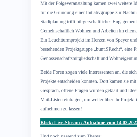
Mit der Folgeveranstaltung kamen zwei weitere I
für die Gründung einer Initiativgruppe zur Nachn
Stadtplanung trifft bürgerschaftliches Engagement
Gemeinschaftlich Wohnen und Arbeiten im ehemal
Ein Leuchtturmprojekt im Herzen von Speyer und 
bestehenden Projektgruppe „bunt.SP.echt“, eine Pri
Genossenschaftsmitgliedschaft und Wohneigentu
Beide Foren zogen viele Interessenten an, die sich
Projekte entscheiden konnten. Dort kamen sie mit
Gespräch, offene Fragen wurden geklärt und Ideen 
Mail-Listen eintragen, um weiter über ihr Projekt
aufnehmen zu lassen!
Klick: Live-Stream / Aufnahme vom 14.02.20
Und noch passend zum Thema: