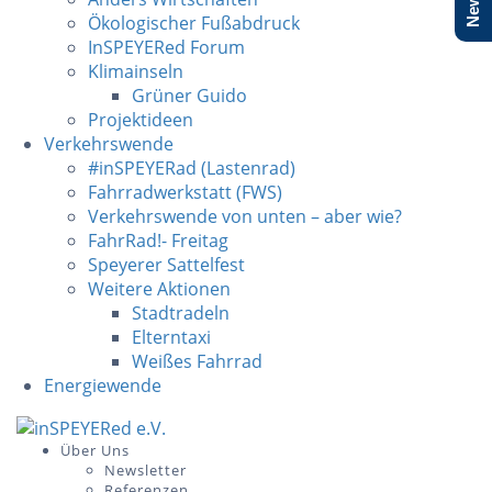
Ökologischer Fußabdruck
InSPEYERed Forum
Klimainseln
Grüner Guido
Projektideen
Verkehrswende
#inSPEYERad (Lastenrad)
Fahrradwerkstatt (FWS)
Verkehrswende von unten – aber wie?
FahrRad!- Freitag
Speyerer Sattelfest
Weitere Aktionen
Stadtradeln
Elterntaxi
Weißes Fahrrad
Energiewende
Skip
to
Über Uns
Newsletter
content
Referenzen