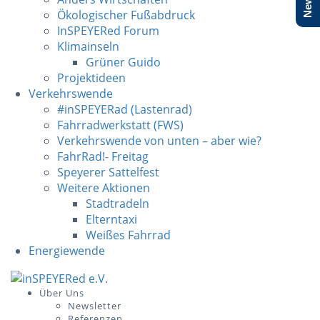
Ökologischer Fußabdruck
InSPEYERed Forum
Klimainseln
Grüner Guido
Projektideen
Verkehrswende
#inSPEYERad (Lastenrad)
Fahrradwerkstatt (FWS)
Verkehrswende von unten – aber wie?
FahrRad!- Freitag
Speyerer Sattelfest
Weitere Aktionen
Stadtradeln
Elterntaxi
Weißes Fahrrad
Energiewende
Skip
to
Über Uns
Newsletter
content
Referenzen