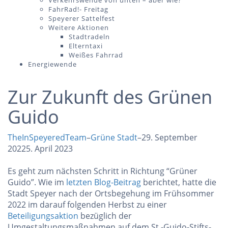
Verkehrswende von unten – aber wie?
FahrRad!- Freitag
Speyerer Sattelfest
Weitere Aktionen
Stadtradeln
Elterntaxi
Weißes Fahrrad
Energiewende
Zur Zukunft des Grünen
Guido
TheInSpeyeredTeam
–
Grüne Stadt
–
29. September
2022
5. April 2023
Es geht zum nächsten Schritt in Richtung “Grüner
Guido”. Wie im
letzten Blog-Beitrag
berichtet, hatte die
Stadt Speyer nach der Ortsbegehung im Frühsommer
2022 im darauf folgenden Herbst zu einer
Beteiligungsaktion
bezüglich der
Umgestaltungsmaßnahmen auf dem St.-Guido-Stifts-