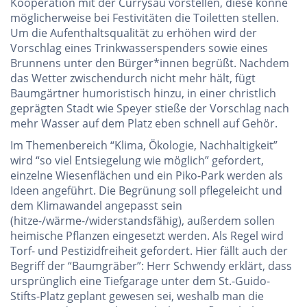
Kooperation mit der Currysau vorstellen, diese könne
möglicherweise bei Festivitäten die Toiletten stellen.
Um die Aufenthaltsqualität zu erhöhen wird der
Vorschlag eines Trinkwasserspenders sowie eines
Brunnens unter den Bürger*innen begrüßt. Nachdem
das Wetter zwischendurch nicht mehr hält, fügt
Baumgärtner humoristisch hinzu, in einer christlich
geprägten Stadt wie Speyer stieße der Vorschlag nach
mehr Wasser auf dem Platz eben schnell auf Gehör.
Im Themenbereich “Klima, Ökologie, Nachhaltigkeit”
wird “so viel Entsiegelung wie möglich” gefordert,
einzelne Wiesenflächen und ein Piko-Park werden als
Ideen angeführt. Die Begrünung soll pflegeleicht und
dem Klimawandel angepasst sein
(hitze-/wärme-/widerstandsfähig), außerdem sollen
heimische Pflanzen eingesetzt werden. Als Regel wird
Torf- und Pestizidfreiheit gefordert. Hier fällt auch der
Begriff der “Baumgräber”: Herr Schwendy erklärt, dass
ursprünglich eine Tiefgarage unter dem St.-Guido-
Stifts-Platz geplant gewesen sei, weshalb man die