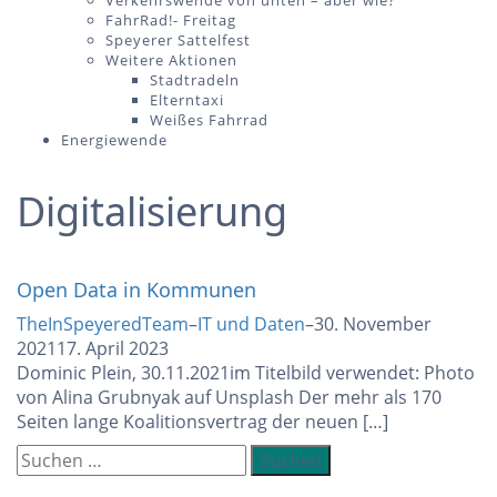
Verkehrswende von unten – aber wie?
FahrRad!- Freitag
Speyerer Sattelfest
Weitere Aktionen
Stadtradeln
Elterntaxi
Weißes Fahrrad
Energiewende
Digitalisierung
Open Data in Kommunen
TheInSpeyeredTeam
–
IT und Daten
–
30. November
2021
17. April 2023
Dominic Plein, 30.11.2021im Titelbild verwendet: Photo
von Alina Grubnyak auf Unsplash Der mehr als 170
Seiten lange Koalitionsvertrag der neuen […]
Suchen
nach: