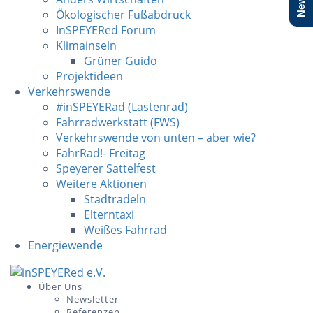
Ökologischer Fußabdruck
InSPEYERed Forum
Klimainseln
Grüner Guido
Projektideen
Verkehrswende
#inSPEYERad (Lastenrad)
Fahrradwerkstatt (FWS)
Verkehrswende von unten – aber wie?
FahrRad!- Freitag
Speyerer Sattelfest
Weitere Aktionen
Stadtradeln
Elterntaxi
Weißes Fahrrad
Energiewende
Skip
to
Über Uns
Newsletter
content
Referenzen