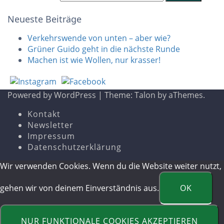
Neueste Beiträge
Verkehrswende von unten – aber wie?
Grüner Guido geht in die nächste Runde
Machen ist wie Wollen, nur krasser!
Powered by WordPress
|
Theme:
Talon
by aThemes.
Kontakt
Newsletter
Impressum
Datenschutzerklärung
Wir verwenden Cookies. Wenn du die Website weiter nutzt,
gehen wir von deinem Einverständnis aus.
OK
NUR FUNKTIONALE COOKIES AKZEPTIEREN