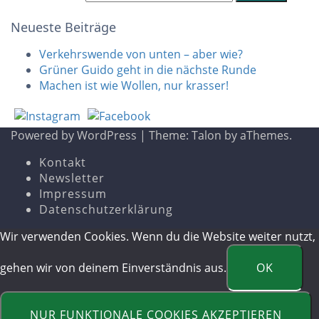
Neueste Beiträge
Verkehrswende von unten – aber wie?
Grüner Guido geht in die nächste Runde
Machen ist wie Wollen, nur krasser!
Powered by WordPress
|
Theme:
Talon
by aThemes.
Kontakt
Newsletter
Impressum
Datenschutzerklärung
Wir verwenden Cookies. Wenn du die Website weiter nutzt,
gehen wir von deinem Einverständnis aus.
OK
NUR FUNKTIONALE COOKIES AKZEPTIEREN