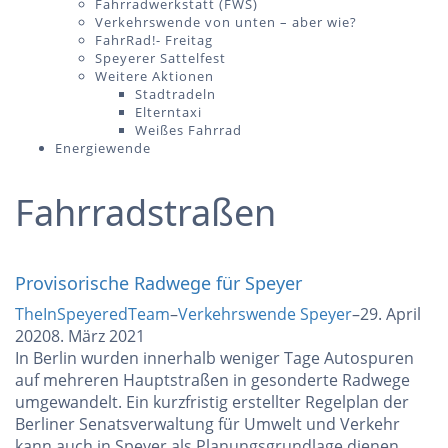
Fahrradwerkstatt (FWS)
Verkehrswende von unten – aber wie?
FahrRad!- Freitag
Speyerer Sattelfest
Weitere Aktionen
Stadtradeln
Elterntaxi
Weißes Fahrrad
Energiewende
Fahrradstraßen
Provisorische Radwege für Speyer
TheInSpeyeredTeam
–
Verkehrswende Speyer
–
29. April
2020
8. März 2021
In Berlin wurden innerhalb weniger Tage Autospuren
auf mehreren Hauptstraßen in gesonderte Radwege
umgewandelt. Ein kurzfristig erstellter Regelplan der
Berliner Senatsverwaltung für Umwelt und Verkehr
kann auch in Speyer als Planungsgrundlage dienen.