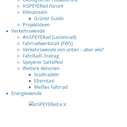
InSPEYERed Forum
Klimainseln
Grüner Guido
Projektideen
Verkehrswende
#inSPEYERad (Lastenrad)
Fahrradwerkstatt (FWS)
Verkehrswende von unten – aber wie?
FahrRad!- Freitag
Speyerer Sattelfest
Weitere Aktionen
Stadtradeln
Elterntaxi
Weißes Fahrrad
Energiewende
Skip
to
content