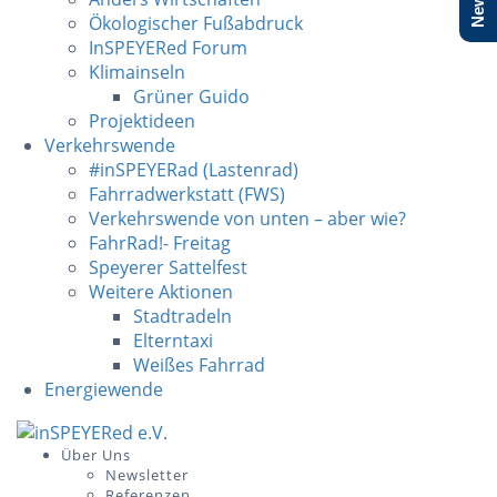
Ökologischer Fußabdruck
InSPEYERed Forum
Klimainseln
Grüner Guido
Projektideen
Verkehrswende
#inSPEYERad (Lastenrad)
Fahrradwerkstatt (FWS)
Verkehrswende von unten – aber wie?
FahrRad!- Freitag
Speyerer Sattelfest
Weitere Aktionen
Stadtradeln
Elterntaxi
Weißes Fahrrad
Energiewende
Skip
to
Über Uns
Newsletter
content
Referenzen