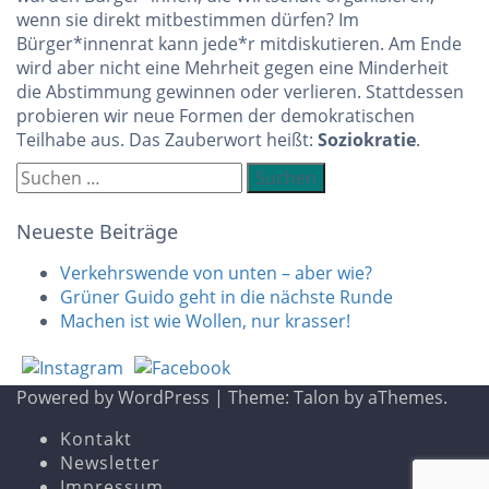
wenn sie direkt mitbestimmen dürfen? Im
Bürger*innenrat kann jede*r mitdiskutieren. Am Ende
wird aber nicht eine Mehrheit gegen eine Minderheit
die Abstimmung gewinnen oder verlieren. Stattdessen
probieren wir neue Formen der demokratischen
Teilhabe aus. Das Zauberwort heißt:
Soziokratie
.
Suchen
nach:
Neueste Beiträge
Verkehrswende von unten – aber wie?
Grüner Guido geht in die nächste Runde
Machen ist wie Wollen, nur krasser!
Powered by WordPress
|
Theme:
Talon
by aThemes.
Kontakt
Newsletter
Impressum