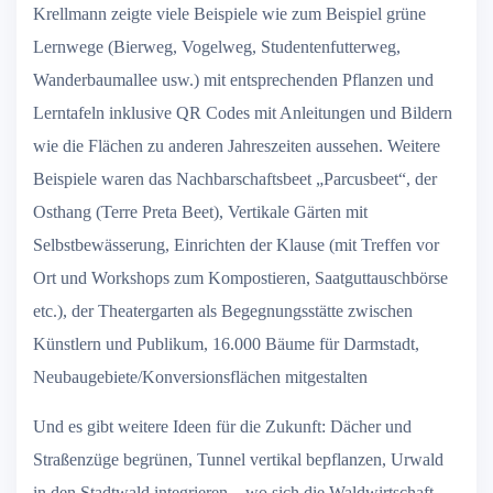
Krellmann zeigte viele Beispiele wie zum Beispiel grüne
Lernwege (Bierweg, Vogelweg, Studentenfutterweg,
Wanderbaumallee usw.) mit entsprechenden Pflanzen und
Lerntafeln inklusive QR Codes mit Anleitungen und Bildern
wie die Flächen zu anderen Jahreszeiten aussehen. Weitere
Beispiele waren das Nachbarschaftsbeet „Parcusbeet“, der
Osthang (Terre Preta Beet), Vertikale Gärten mit
Selbstbewässerung, Einrichten der Klause (mit Treffen vor
Ort und Workshops zum Kompostieren, Saatguttauschbörse
etc.), der Theatergarten als Begegnungsstätte zwischen
Künstlern und Publikum, 16.000 Bäume für Darmstadt,
Neubaugebiete/Konversionsflächen mitgestalten
Und es gibt weitere Ideen für die Zukunft: Dächer und
Straßenzüge begrünen, Tunnel vertikal bepflanzen, Urwald
in den Stadtwald integrieren – wo sich die Waldwirtschaft